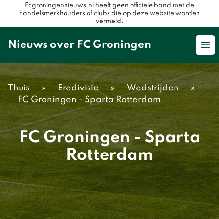
Fcgroningennieuws.nl heeft geen officiële band met de
handelsmerkhouders of clubs die op deze website worden
vermeld.
Nieuws over FC Groningen
Op
Thuis
»
Eredivisie
»
Wedstrijden
»
FC Groningen - Sparta Rotterdam
FC Groningen - Sparta
Rotterdam