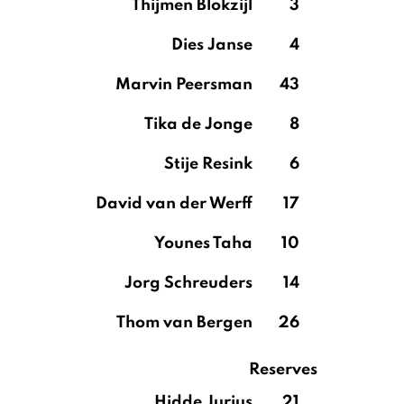
Thijmen Blokzijl
3
Dies Janse
4
Marvin Peersman
43
Tika de Jonge
8
Stije Resink
6
David van der Werff
17
Younes Taha
10
Jorg Schreuders
14
Thom van Bergen
26
Reserves
Hidde Jurjus
21