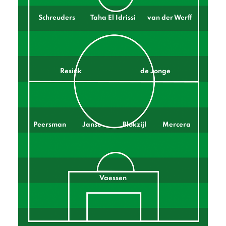
Schreuders
Taha El Idrissi
van der Werff
Resink
de Jonge
Peersman
Janse
Blokzijl
Mercera
Vaessen