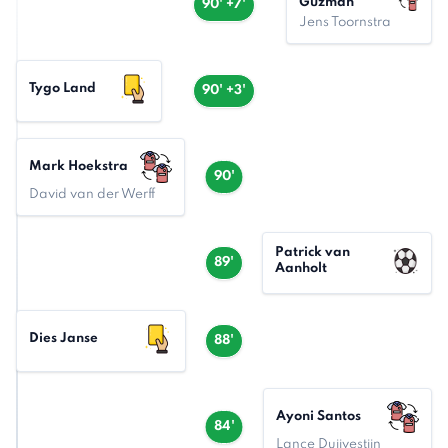
Guzmán
90' +7'
Jens Toornstra
Tygo Land
90' +3'
Mark Hoekstra
90'
David van der Werff
Patrick van
89'
Aanholt
Dies Janse
88'
Ayoni Santos
84'
Lance Duijvestijn