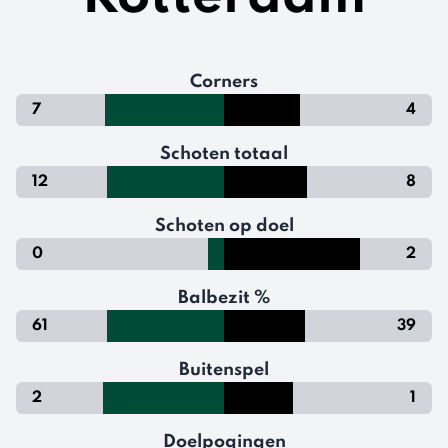
Corners
7
4
Schoten totaal
12
8
Schoten op doel
0
2
Balbezit %
61
39
Buitenspel
2
1
Doelpogingen