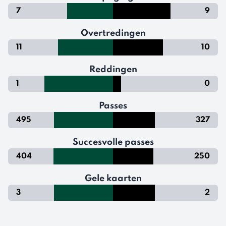
7
9
Overtredingen
11
10
Reddingen
1
0
Passes
495
327
Succesvolle passes
404
250
Gele kaarten
3
2