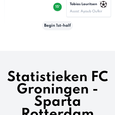
Tobias Lauritsen
15'
Assist: Ayoub Oufkir
Begin 1st-half
Statistieken FC
Groningen -
Sparta
Rotterdam