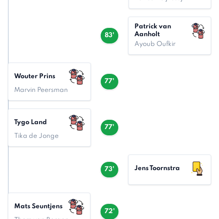
Patrick van
Aanholt
83'
Ayoub Oufkir
Wouter Prins
77'
Marvin Peersman
Tygo Land
77'
Tika de Jonge
Jens Toornstra
73'
Mats Seuntjens
72'