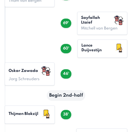
Thom van Bergen
Sayfallah
Ltaief
69'
Mitchell van Bergen
Lance
60'
Duijvestijn
Oskar Zawada
46'
Jorg Schreuders
Begin 2nd-half
Thijmen Blokzijl
38'