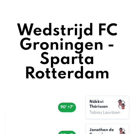
Wedstrijd FC
Groningen -
Sparta
Rotterdam
Nökkvi
Thórisson
90' +7'
Tobias Lauritsen
Jonathan de