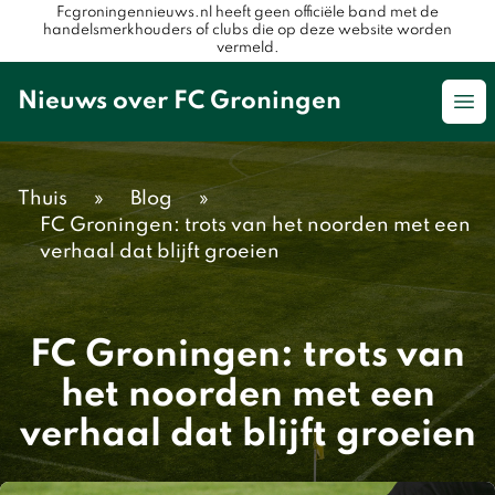
Fcgroningennieuws.nl heeft geen officiële band met de
handelsmerkhouders of clubs die op deze website worden
vermeld.
Nieuws over FC Groningen
Op
Thuis
»
Blog
»
FC Groningen: trots van het noorden met een
verhaal dat blijft groeien
FC Groningen: trots van
het noorden met een
verhaal dat blijft groeien